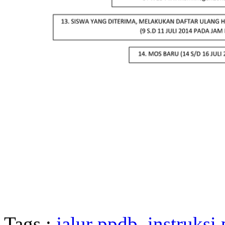
Tags :
jalur ppdb
,
instruksi