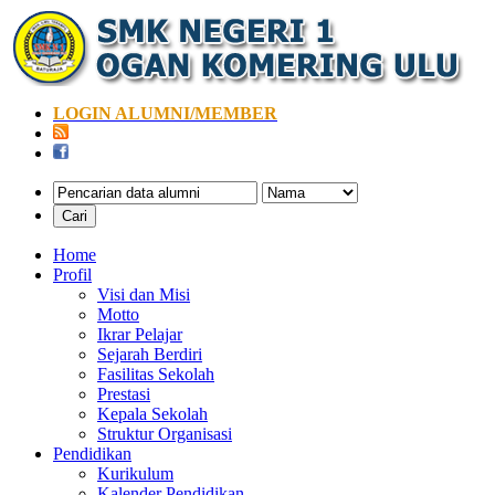
LOGIN ALUMNI/MEMBER
Home
Profil
Visi dan Misi
Motto
Ikrar Pelajar
Sejarah Berdiri
Fasilitas Sekolah
Prestasi
Kepala Sekolah
Struktur Organisasi
Pendidikan
Kurikulum
Kalender Pendidikan