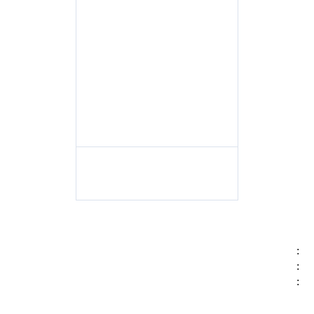
:
:
: